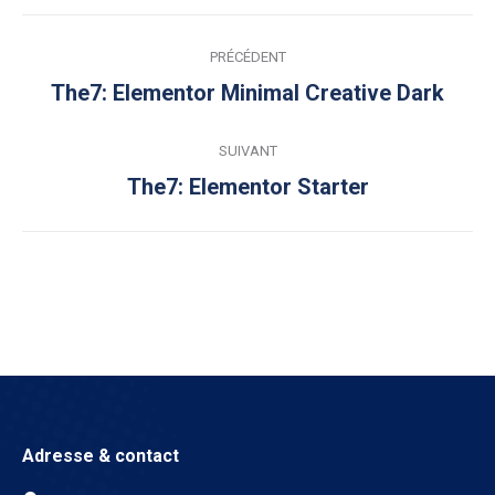
Navigation
PRÉCÉDENT
de
The7: Elementor Minimal Creative Dark
Onglet
précédent
commentaire
SUIVANT
The7: Elementor Starter
Projets
similaires
Adresse & contact