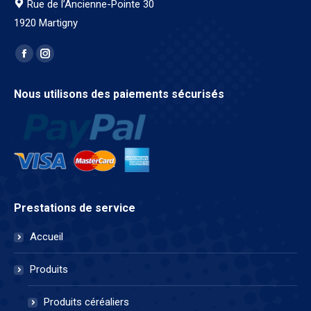
Rue de l’Ancienne-Pointe 30
1920 Martigny
Trouvez nous sur :
Facebook
Instagram
page
page
Nous utilisons des paiements sécurisés
opens
opens
in
in
new
new
window
window
Prestations de service
Accueil
Produits
Produits céréaliers