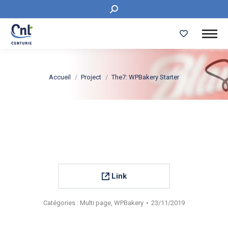
Recherche
:
Vous êtes ici :
Accueil
Project
The7: WPBakery Starter
Link
Catégories :
Multi page
,
WPBakery
23/11/2019