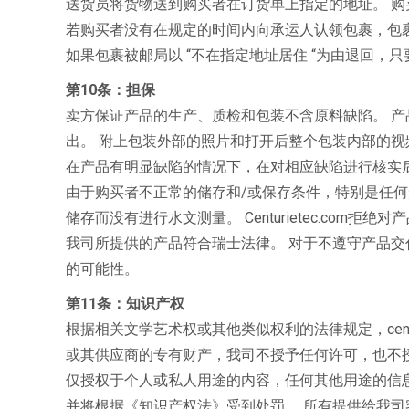
送货员将货物送到购买者在订货单上指定的地址。 
若购买者没有在规定的时间内向承运人认领包裹，包裹被退
如果包裹被邮局以 “不在指定地址居住 “为由退回，只要
第10条：担保
卖方保证产品的生产、质检和包装不含原料缺陷。 产
出。 附上包装外部的照片和打开后整个包装内部的视
在产品有明显缺陷的情况下，在对相应缺陷进行核实
由于购买者不正常的储存和/或保存条件，特别是任
储存而没有进行水文测量。 Centurietec.com
我司所提供的产品符合瑞士法律。 对于不遵守产品交付国
的可能性。
第11条：知识产权
根据相关文学艺术权或其他类似权利的法律规定，centur
或其供应商的专有财产，我司不授予任何许可，也不
仅授权于个人或私人用途的内容，任何其他用途的信息再创
并将根据《知识产权法》受到处罚。 所有提供给我司客户的技