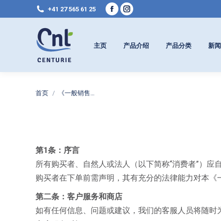
+41 27 565 61 25
Facebook
Instagram
page
page
opens
opens
主页
产品介绍
产品分类
新闻
in
in
new
new
window
window
您在这里：
首页
《一般销售…
第1条：序言
所有购买者、自然人或法人（以下简称“消费者”）应
购买者在下单前需声明，其有充分的法律能力对本《
第二条：客户服务和商店
如有任何信息、问题或建议，我们的客服人员将随时